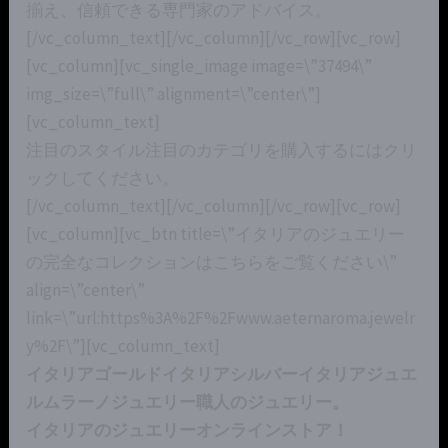
揃え、信頼できる専門家のアドバイス。
[/vc_column_text][/vc_column][/vc_row][vc_row]
[vc_column][vc_single_image image=\”37494\”
img_size=\”full\” alignment=\”center\”]
[vc_column_text]
注目のスタイル注目のカテゴリを購入するにはクリ
ックしてください。
[/vc_column_text][/vc_column][/vc_row][vc_row]
[vc_column][vc_btn title=\”イタリアのジュエリー
の完全なコレクションはこちらをご覧ください\”
align=\”center\”
link=\”url:https%3A%2F%2Fwww.aeternaroma.jewelr
y%2F\”][vc_column_text]
イタリアゴールドイタリアシルバーイタリアジュエ
ルムラーノジュエリー職人のジュエリー。
イタリアのジュエリーオンラインストア！